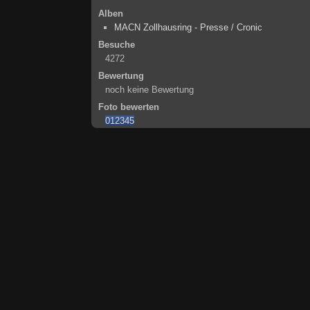
Alben
MACN Zollhausring - Presse / Cronic
Besuche
4272
Bewertung
noch keine Bewertung
Foto bewerten