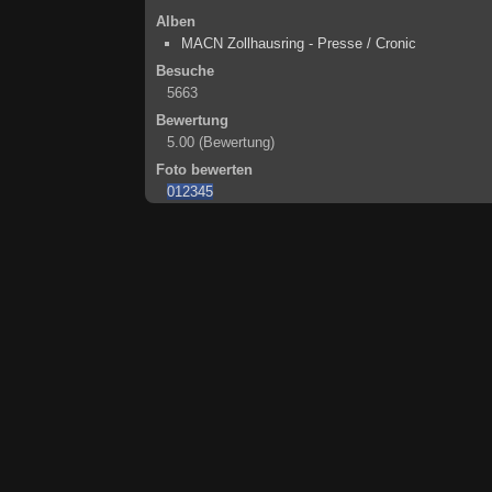
Alben
MACN Zollhausring - Presse / Cronic
Besuche
5663
Bewertung
5.00
(Bewertung)
Foto bewerten