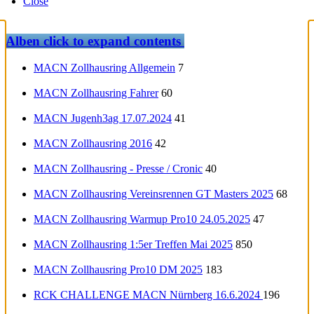
Close
Alben
click to expand contents
MACN Zollhausring Allgemein
7
MACN Zollhausring Fahrer
60
MACN Jugenh3ag 17.07.2024
41
MACN Zollhausring 2016
42
MACN Zollhausring - Presse / Cronic
40
MACN Zollhausring Vereinsrennen GT Masters 2025
68
MACN Zollhausring Warmup Pro10 24.05.2025
47
MACN Zollhausring 1:5er Treffen Mai 2025
850
MACN Zollhausring Pro10 DM 2025
183
RCK CHALLENGE MACN Nürnberg 16.6.2024
196