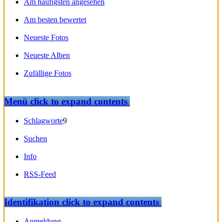
Am häufigsten angesehen
Am besten bewertet
Neueste Fotos
Neueste Alben
Zufällige Fotos
Menü
click to expand contents
Schlagworte
9
Suchen
Info
RSS-Feed
Identifikation
click to expand contents
Anmeldung