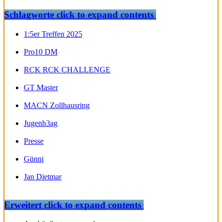
Schlagworte
click to expand contents
1:5er Treffen 2025
Pro10 DM
RCK RCK CHALLENGE
GT Master
MACN Zollhausring
Jugenh3ag
Presse
Günni
Jan Dietmar
Erweitert
click to expand contents