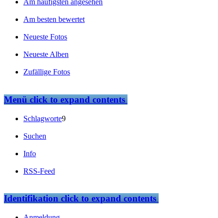
Am häufigsten angesehen
Am besten bewertet
Neueste Fotos
Neueste Alben
Zufällige Fotos
Menü
click to expand contents
Schlagworte
9
Suchen
Info
RSS-Feed
Identifikation
click to expand contents
Anmeldung