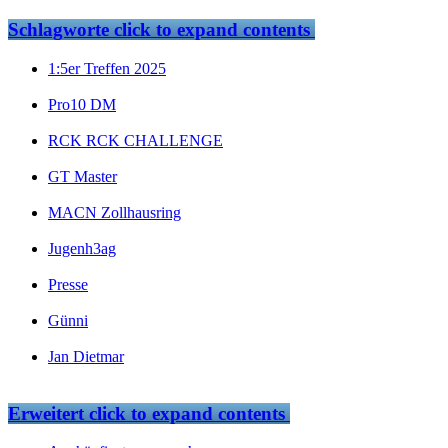
Schlagworte
click to expand contents
1:5er Treffen 2025
Pro10 DM
RCK RCK CHALLENGE
GT Master
MACN Zollhausring
Jugenh3ag
Presse
Günni
Jan Dietmar
Erweitert
click to expand contents