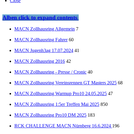
Close
Alben
click to expand contents
MACN Zollhausring Allgemein
7
MACN Zollhausring Fahrer
60
MACN Jugenh3ag 17.07.2024
41
MACN Zollhausring 2016
42
MACN Zollhausring - Presse / Cronic
40
MACN Zollhausring Vereinsrennen GT Masters 2025
68
MACN Zollhausring Warmup Pro10 24.05.2025
47
MACN Zollhausring 1:5er Treffen Mai 2025
850
MACN Zollhausring Pro10 DM 2025
183
RCK CHALLENGE MACN Nürnberg 16.6.2024
196