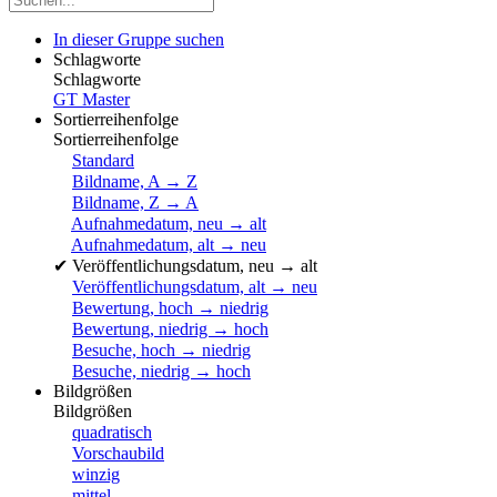
In dieser Gruppe suchen
Schlagworte
Schlagworte
GT Master
Sortierreihenfolge
Sortierreihenfolge
Standard
Bildname, A → Z
Bildname, Z → A
Aufnahmedatum, neu → alt
Aufnahmedatum, alt → neu
✔
Veröffentlichungsdatum, neu → alt
Veröffentlichungsdatum, alt → neu
Bewertung, hoch → niedrig
Bewertung, niedrig → hoch
Besuche, hoch → niedrig
Besuche, niedrig → hoch
Bildgrößen
Bildgrößen
quadratisch
Vorschaubild
winzig
mittel