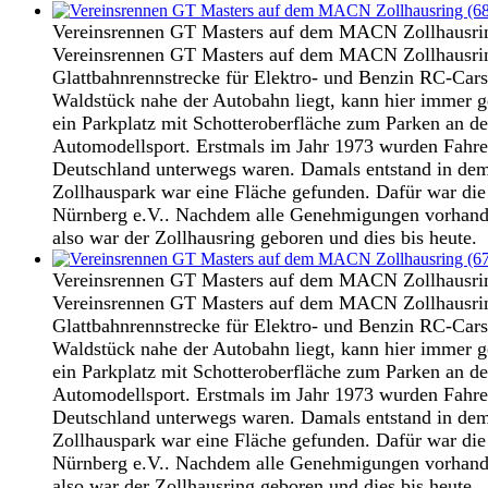
Vereinsrennen GT Masters auf dem MACN Zollhausri
Vereinsrennen GT Masters auf dem MACN Zollhausring
Glattbahnrennstrecke für Elektro- und Benzin RC-Cars
Waldstück nahe der Autobahn liegt, kann hier immer g
ein Parkplatz mit Schotteroberfläche zum Parken an d
Automodellsport. Erstmals im Jahr 1973 wurden Fahre
Deutschland unterwegs waren. Damals entstand in dem
Zollhauspark war eine Fläche gefunden. Dafür war d
Nürnberg e.V.. Nachdem alle Genehmigungen vorhanden
also war der Zollhausring geboren und dies bis heute.
Vereinsrennen GT Masters auf dem MACN Zollhausri
Vereinsrennen GT Masters auf dem MACN Zollhausring
Glattbahnrennstrecke für Elektro- und Benzin RC-Cars
Waldstück nahe der Autobahn liegt, kann hier immer g
ein Parkplatz mit Schotteroberfläche zum Parken an d
Automodellsport. Erstmals im Jahr 1973 wurden Fahre
Deutschland unterwegs waren. Damals entstand in dem
Zollhauspark war eine Fläche gefunden. Dafür war d
Nürnberg e.V.. Nachdem alle Genehmigungen vorhanden
also war der Zollhausring geboren und dies bis heute.