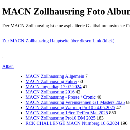
MACN Zollhausring Foto Albu
Der MACN Zollhausring ist eine asphaltierte Glattbahnrennstrecke f
Zur MACN Zollhausring Hauptseite über diesen Link (klick)
.
Alben
MACN Zollhausring Allgemein
7
MACN Zollhausring Fahrer
60
MACN Jugendtag 17.07.2024
41
MACN Zollhausring 2016
42
MACN Zollhausring - Presse / Cronic
40
MACN Zollhausring Vereinsrennen GT Masters 2025
6
MACN Zollhausring Warmup Pro10 24.05.2025
47
MACN Zollhausring 1:5er Treffen Mai 2025
850
MACN Zollhausring Pro10 DM 2025
183
RCK CHALLENGE MACN Nürnberg 16.6.2024
196